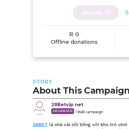
S
Donate
R 0
Offline donations
STORY
About This Campaig
28Betvip
net
ORGANISER
1
BaB campaign
28BET
là nhà cái nổi tiếng với kho trò chơ