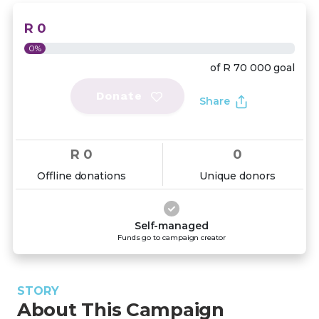
R 0
0%
of
R 70 000
goal
Donate
Share
R 0
0
Offline donations
Unique donors
Self-managed
Funds go to campaign creator
STORY
About This Campaign