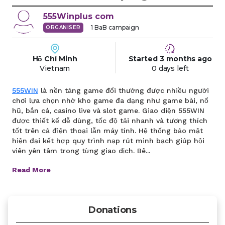
555Winplus
com
1
BaB campaign
ORGANISER
Hồ Chí Minh
Started
3 months
ago
Vietnam
0 days left
555WIN
là nền tảng game đổi thưởng được nhiều người
chơi lựa chọn nhờ kho game đa dạng như game bài, nổ
hũ, bắn cá, casino live và slot game. Giao diện 555WIN
được thiết kế dễ dùng, tốc độ tải nhanh và tương thích
tốt trên cả điện thoại lẫn máy tính. Hệ thống bảo mật
hiện đại kết hợp quy trình nạp rút minh bạch giúp hội
viên yên tâm trong từng giao dịch. Bê...
Read More
Donations