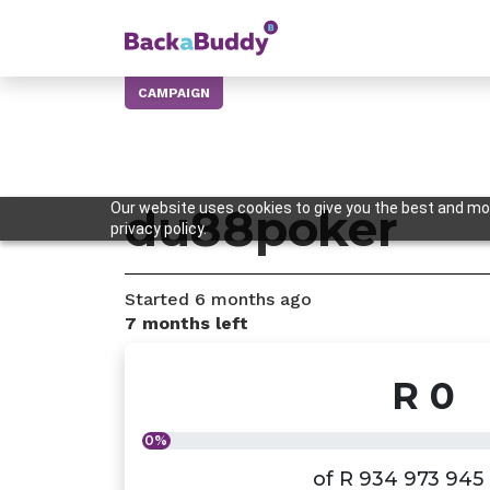
CAMPAIGN
Our website uses cookies to give you the best and mos
du88poker
privacy policy.
Started
6 months
ago
7 months
left
R 0
0%
of
R 934 973 945