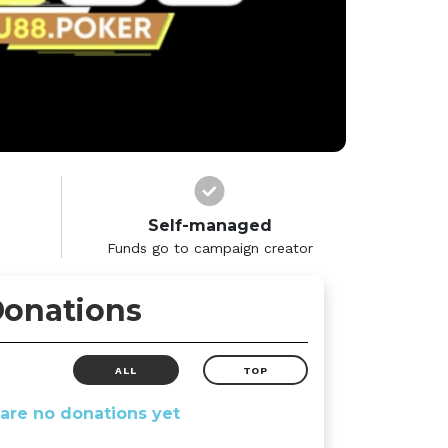
Self-managed
Funds go to campaign creator
onations
ALL
TOP
are no donations yet