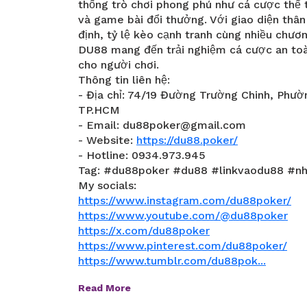
thống trò chơi phong phú như cá cược thể t
và game bài đổi thưởng. Với giao diện thân 
định, tỷ lệ kèo cạnh tranh cùng nhiều chươn
DU88 mang đến trải nghiệm cá cược an toàn,
cho người chơi.
Thông tin liên hệ:
- Địa chỉ: 74/19 Đường Trường Chinh, Phườ
TP.HCM
- Email: du88poker@gmail.com
- Website:
https://du88.poker/
- Hotline: 0934.973.945
Tag: #du88poker #du88 #linkvaodu88 #n
My socials:
https://www.instagram.com/du88poker/
https://www.youtube.com/@du88poker
https://x.com/du88poker
https://www.pinterest.com/du88poker/
https://www.tumblr.com/du88pok...
Read More