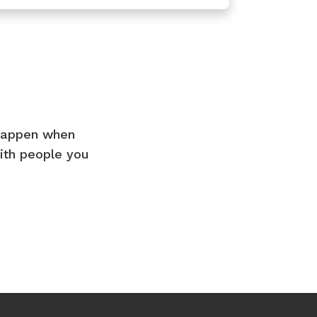
 happen when
ith people you