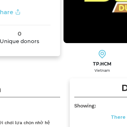
hare
0
Unique donors
TP.HCM
Vietnam
D
n
Showing:
There 
ời chơi lựa chọn nhờ hệ