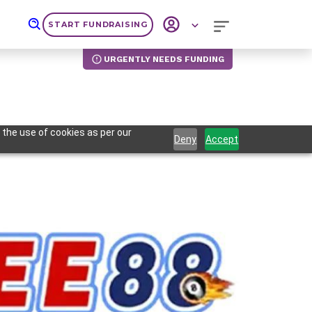
START FUNDRAISING
URGENTLY NEEDS FUNDING
 the use of cookies as per our
Deny
Accept
Next