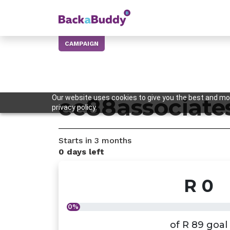
CAMPAIGN
Our website uses cookies to give you the best and mos
ee88associate
privacy policy.
Starts in
3 months
0 days left
R 0
0%
of
R 89
goal