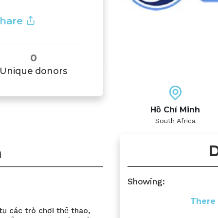
hare
0
Unique donors
Hồ Chí Minh
South Africa
D
n
Showing:
There 
 tụ các trò chơi thể thao,