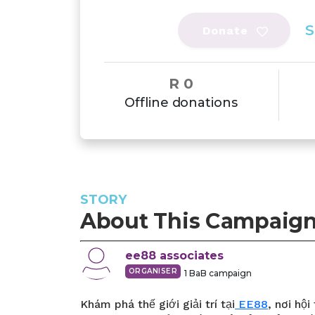
S
Donate
R 0
Offline donations
STORY
About This Campaig
ee88
associates
ORGANISER
1
BaB campaign
Khám phá thế giới giải trí tại
EE88
, nơi hội