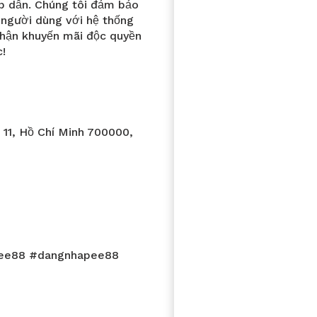
hấp dẫn. Chúng tôi đảm bảo
m người dùng với hệ thống
nhận khuyến mãi độc quyền
c!
 11, Hồ Chí Minh 700000,
yee88 #dangnhapee88