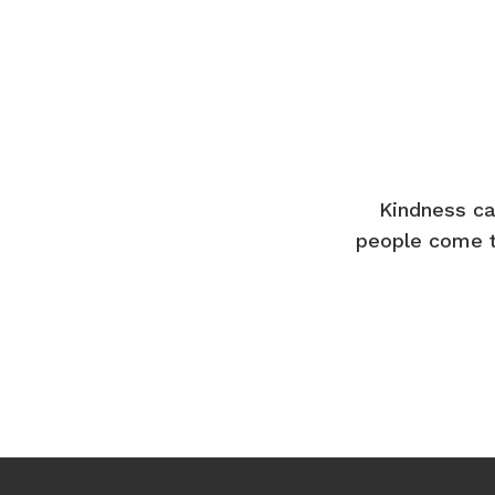
Kindness ca
people come t