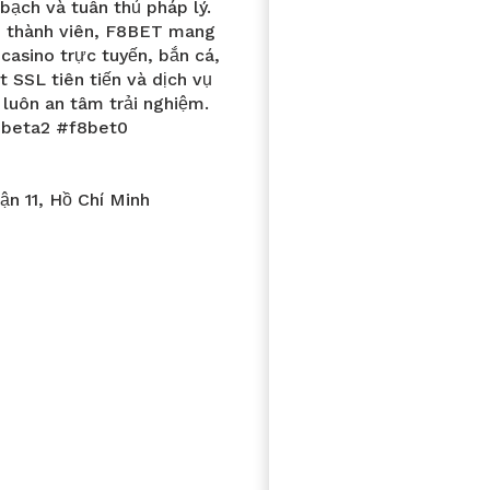
ạch và tuân thủ pháp lý.
ệu thành viên, F8BET mang
casino trực tuyến, bắn cá,
t SSL tiên tiến và dịch vụ
luôn an tâm trải nghiệm.
beta2 #f8bet0
ận 11, Hồ Chí Minh