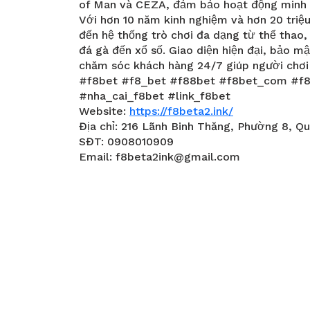
of Man và CEZA, đảm bảo hoạt động minh b
Với hơn 10 năm kinh nghiệm và hơn 20 tri
đến hệ thống trò chơi đa dạng từ thể thao, 
đá gà đến xổ số. Giao diện hiện đại, bảo mậ
chăm sóc khách hàng 24/7 giúp người chơi 
#f8bet #f8_bet #f88bet #f8bet_com #f8
#nha_cai_f8bet #link_f8bet
Website:
https://f8beta2.ink/
Địa chỉ: 216 Lãnh Binh Thăng, Phường 8, Qu
SĐT: 0908010909
Email: f8beta2ink@gmail.com