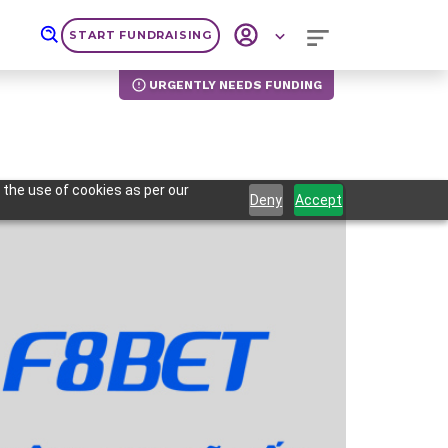
START FUNDRAISING
URGENTLY NEEDS FUNDING
 the use of cookies as per our
Deny
Accept
Next