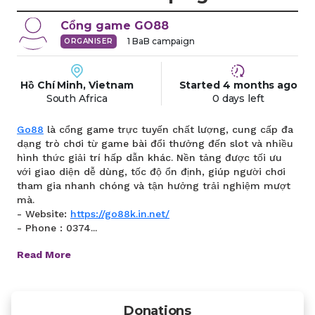
Cổng game
GO88
1
BaB campaign
ORGANISER
Hồ Chí Minh, Vietnam
Started
4 months
ago
South Africa
0 days left
Go88
là cổng game trực tuyến chất lượng, cung cấp đa
dạng trò chơi từ game bài đổi thưởng đến slot và nhiều
hình thức giải trí hấp dẫn khác. Nền tảng được tối ưu
với giao diện dễ dùng, tốc độ ổn định, giúp người chơi
tham gia nhanh chóng và tận hưởng trải nghiệm mượt
mà.
- Website:
https://go88k.in.net/
- Phone : 0374...
Read More
Donations