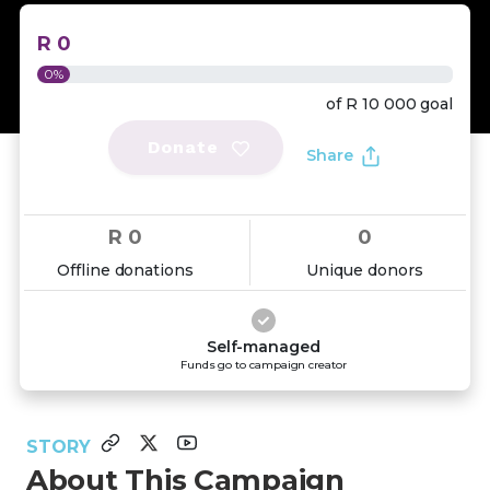
R 0
0%
of
R 10 000
goal
Donate
Share
R 0
0
Offline donations
Unique donors
Self-managed
Funds go to campaign creator
STORY
About This Campaign