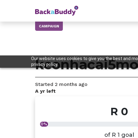
CAMPAIGN
Our website uses cookies to give you the best and mos
keonhacai5mo
privacy policy.
Started
2 months
ago
a yr
left
R 0
0%
of
R 1
goal