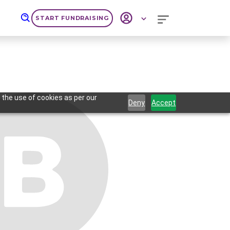
START FUNDRAISING
 the use of cookies as per our
Deny
Accept