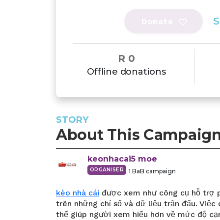
S
Donate
R 0
Offline donations
STORY
About This Campaig
keonhacai5
moe
ORGANISER
1
BaB campaign
kèo nhà cái
được xem như công cụ hỗ trợ p
trên những chỉ số và dữ liệu trận đấu. Việc
thể giúp người xem hiểu hơn về mức độ cạn