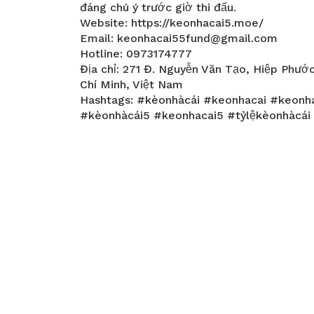
đáng chú ý trước giờ thi đấu.
Website: https://keonhacai5.moe/
Email: keonhacai55fund@gmail.com
Hotline: 0973174777
Địa chỉ: 271 Đ. Nguyễn Văn Tạo, Hiệp Phướ
Chí Minh, Việt Nam
Hashtags: #kèonhàcái #keonhacai #keonh
#kèonhàcái5 #keonhacai5 #tỷlệkèonhàcái