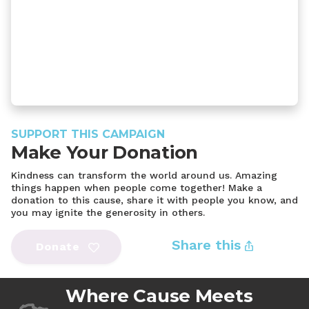
SUPPORT THIS CAMPAIGN
Make Your Donation
Kindness can transform the world around us. Amazing
things happen when people come together! Make a
donation to this cause, share it with people you know, and
you may ignite the generosity in others.
Share this
Donate
Where Cause Meets