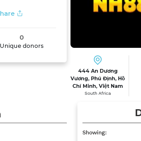
hare
0
Unique donors
444 An Dương
Vương, Phú Định, Hồ
Chí Minh, Việt Nam
South Africa
D
n
Showing: