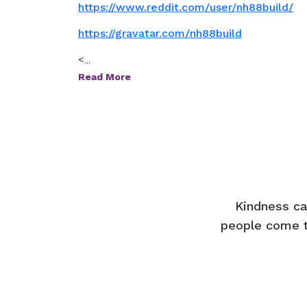
https://www.reddit.com/user/nh88build/
https://gravatar.com/nh88build
<...
Read More
Kindness ca
people come t