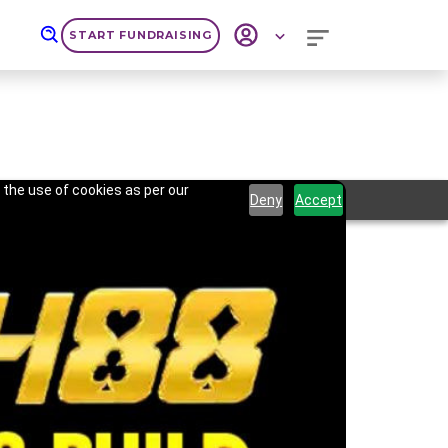
START FUNDRAISING
 the use of cookies as per our
Deny
Accept
Next