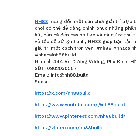
NH88
mang đến một sân chơi giải trí trực t
chơi có thể dễ dàng chinh phục những phần
hũ, bắn cá đến casino live và cá cược thể 
và tốc độ xử lý nhanh, NH88 giúp bạn tận
giải trí một cách trọn vẹn. #nh88 #nhacai
#nhacainh88build
Địa chỉ: 444 An Dương Vương, Phú Định, Hồ
SĐT: 0902030507
Email: info@nh88.build
Social:
https://x.com/nh88build
https://www.youtube.com/@nh88build
https://www.pinterest.com/nh88build/
https://vimeo.com/nh88build