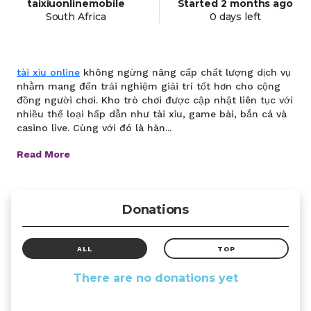
taixiuonlinemobile
Started
2 months
ago
South Africa
0 days left
tài xỉu online
không ngừng nâng cấp chất lượng dịch vụ
nhằm mang đến trải nghiệm giải trí tốt hơn cho cộng
đồng người chơi. Kho trò chơi được cập nhật liên tục với
nhiều thể loại hấp dẫn như tài xỉu, game bài, bắn cá và
casino live. Cùng với đó là hàn...
Read More
Donations
ALL
TOP
There are no donations yet