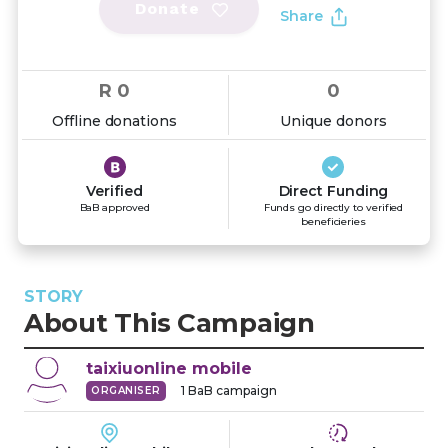
Donate
Share
R 0
0
Offline donations
Unique donors
Verified
Direct Funding
BaB approved
Funds go directly to verified
beneficieries
STORY
About This Campaign
taixiuonline
mobile
1
BaB campaign
ORGANISER