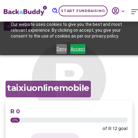
START FUNDRAISING
Our website uses cookies to give you the best and most
CAMPAIGN
relevant experience. By clicking on accept, you give your
consent to the use of cookies as per our privacy policy.
Deny
Accept
taixiuonlinemobile
R 0
0%
of
R 12
goal