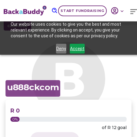
START FUNDRAISING
Our website uses cookies to give you the best and most
CAMPAIGN
relevant experience. By clicking on accept, you give your
consent to the use of cookies as per our privacy policy.
Deny
Accept
u888ckcom
R 0
0%
of
R 12
goal