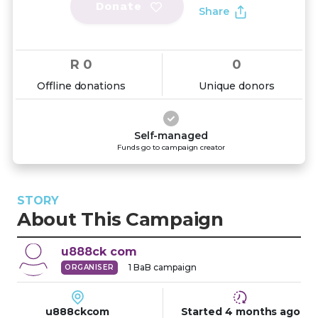
Donate
Share
R 0
0
Offline donations
Unique donors
Self-managed
Funds go to campaign creator
STORY
About This Campaign
u888ck
com
1
BaB campaign
ORGANISER
u888ckcom
Started
4 months
ago