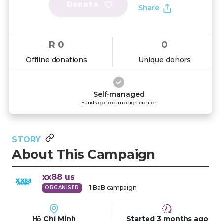
Donate
Share
R 0
0
Offline donations
Unique donors
Self-managed
Funds go to campaign creator
STORY
About This Campaign
xx88
us
1
BaB campaign
ORGANISER
Hồ Chí Minh
Started
3 months
ago