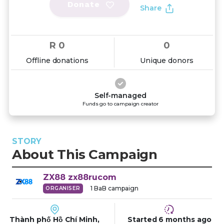
Donate
Share
R 0
0
Offline donations
Unique donors
Self-managed
Funds go to campaign creator
STORY
About This Campaign
ZX88
zx88rucom
1
BaB campaign
ORGANISER
Thành phố Hồ Chí Minh,
Started
6 months
ago