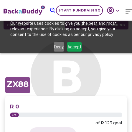
START FUNDRAISING
Our website uses cookies to give you the best and most
CAMPAIGN
URGENTLY NEEDS FUNDING
relevant experience. By clicking on accept, you give your
consent to the use of cookies as per our privacy policy.
Deny
Accept
ZX88
R 0
0%
of
R 123
goal